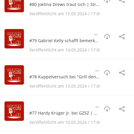
#80 Joelina Drews traut sich | Streit bei Kampf der Realitystars | Verwirrung bei Bares für Rares| Gefühlschaos bei Bauer sucht Frau International
Veröffentlicht am 15.05.2024 / 17:00
#79 Gabriel Kelly schafft bemerkenswertes | Robert Geiss lässt die Pfunde purzeln | Ärger beim Sommer-Dschungelcamp| König Charles adelt seinen Sohn William| Skurrile Szenen bei Wer wird Millionär
#79 Gabriel Kelly schafft bemerkenswertes | Robert Geiss lässt die Pfunde purzeln | Ärger beim Sommer-Dschungelcamp| König Charles adelt seinen Sohn William| Skurrile Szenen bei Wer wird Millionär
Veröffentlicht am 14.05.2024 / 17:00
#78 Kuppelversuch bei "Grill den Henssler" | Oliver Pocher ganz zahm | Hochzeit bei Michelle?| Pikante Beichte im Fernsehgarten| Es geht rund im Sommer-Dschungelcamp
#78 Kuppelversuch bei "Grill den Henssler" | Oliver Pocher ganz zahm | Hochzeit bei Michelle?| Pikante Beichte im Fernsehgarten| Es geht rund im Sommer-Dschungelcamp
Veröffentlicht am 13.05.2024 / 17:00
#77 Hardy Krüger Jr. bei GZSZ | Oliver Pocher über seine Mutter | Gesundheitsschock bei "The Kardashians"
#77 Hardy Krüger Jr. bei GZSZ | Oliver Pocher über seine Mutter | Gesundheitsschock bei "The Kardashians"
Veröffentlicht am 10.05.2024 / 17:00