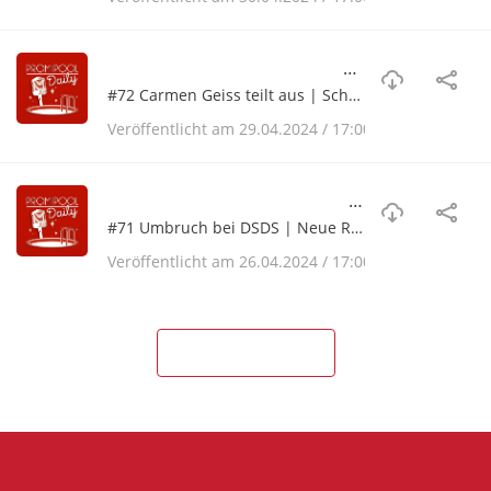
#72 Carmen Geiss teilt aus | Schock für Oliver Pocher | Prinz Harry kehrt zurück nach Hause | Update von Silvia Wollny | Diese Stars dürfen Günther Jauch duzen
#72 Carmen Geiss teilt aus | Schock für Oliver Pocher | Prinz Harry kehrt zurück nach Hause | Update von Silvia Wollny | Diese Stars dürfen Günther Jauch duzen
Veröffentlicht am 29.04.2024 / 17:00
#71 Umbruch bei DSDS | Neue Regel bei "Let's Dance" | William entschuldigt sich bei Kate | "Bares für Rares": Unterschlagung | Leyla Lahouars Gesichts-Fan-Frage
#71 Umbruch bei DSDS | Neue Regel bei "Let's Dance" | William entschuldigt sich bei Kate | "Bares für Rares": Unterschlagung | Leyla Lahouars Gesichts-Fan-Frage
Veröffentlicht am 26.04.2024 / 17:00
WEITERE LADEN