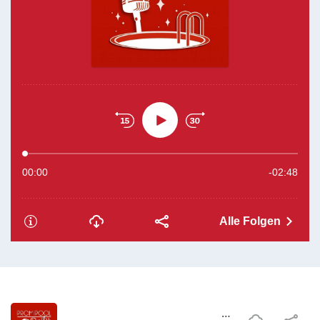
#80 Joelina Drews traut sich | Streit bei Kampf der Realitystars | Verwirrung bei Bares für Rares| Gefühlschaos bei Bauer sucht Frau International