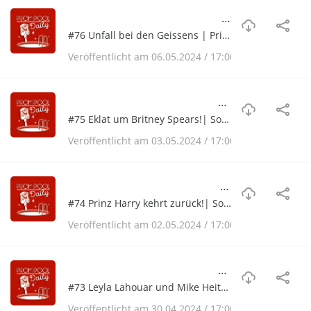
#76 Unfall bei den Geissens | Prinzessin Kate braucht eine Pause | Andrea Kiewel mit 2 Problemen | Zarrella Show im Quotentief
#76 Unfall bei den Geissens | Prinzessin Kate braucht eine Pause | Andrea Kiewel mit 2 Problemen | Zarrella Show im Quotentief
Veröffentlicht am 06.05.2024 / 17:00
#75 Eklat um Britney Spears!| Sorgen Heinz Hoenig| Prinzessin Charlotte ehrt ihre Urgroßmutter |Trauriger Abschied bei Let's Dance
#75 Eklat um Britney Spears!| Sorgen Heinz Hoenig| Prinzessin Charlotte ehrt ihre Urgroßmutter |Trauriger Abschied bei Let's Dance
Veröffentlicht am 03.05.2024 / 17:00
#74 Prinz Harry kehrt zurück!| Sorgen bei Laura Maria Rypa| Mike Heiter schwärmt von Leyla Lahouar | Angriff auf ehemalige Dschungelcamperin| Beendet Mickie Krause seine Karriere?
#74 Prinz Harry kehrt zurück!| Sorgen bei Laura Maria Rypa| Mike Heiter schwärmt von Leyla Lahouar | Angriff auf ehemalige Dschungelcamperin| Beendet Mickie Krause seine Karriere?
Veröffentlicht am 02.05.2024 / 17:00
#73 Leyla Lahouar und Mike Heiter teilen große News| Neues von Prinzessin Kate | Intime Einblicke bei GNTM | Ines Klein auf Wolke 7| König Charles III. ist zurück
#73 Leyla Lahouar und Mike Heiter teilen große News| Neues von Prinzessin Kate | Intime Einblicke bei GNTM | Ines Klein auf Wolke 7| König Charles III. ist zurück
Veröffentlicht am 30.04.2024 / 17:00